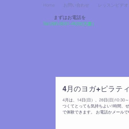
Home
お問い合わせ
レッスンビデオ
まずはお電話を
Tel:090-9591-4628
​(大森）
4月のヨガ+ピラテ
4月は、14日(日）、28日(日)10:
つくてとっても気持ちよい1時間、ぜひ
で体験できます。 お電話かメールで申