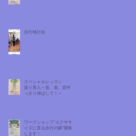
歩行検討会
スペシャルレッスン 見
返り美人～首、肩、背中す
っきり伸ばして！～
ワークショップ”エクササ
イズに見る歩行の癖”開催
します！