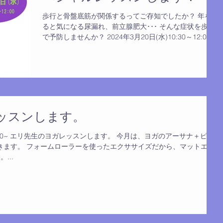
歩行と骨盤底筋が関係するってご存知でしたか？ 年をと
ると気になる尿漏れ、前立腺肥大･･･ そんな症状を歩行
で予防しませんか？ 2024年3月20日(水)10:30～12:00
筑後スタジオで開催します。 毎回人気で、たくさんの方
に参加いただいてます。 連絡お待ちしてます。...
ッスンします。
金)10:30~ エリ先生のヨガレッスンします。 今月は、ヨガのアーサナ＋ピラ
きます。 フォームローラーを使ったエクササイズだから、マットエク
...