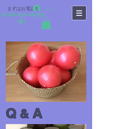
まずはお電話を
ログイン
Tel:
090-9591-4628
​(大
森）
Q
A
&