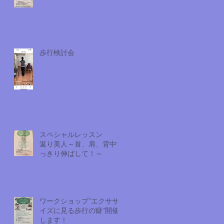
歩行検討会
スペシャルレッスン 見
返り美人～首、肩、背中す
っきり伸ばして！～
ワークショップ”エクササ
イズに見る歩行の癖”開催
します！