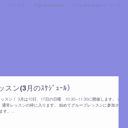
アメブロ
Yoga and pilates
Only one space について
ン(3月のｽｹｼﾞｭｰﾙ）
ン！ 3月は10日、17日の日曜 10:30~11:30に開催します。 2か
、通常レッスンの枠に入ります。 始めてグループレッスンに参加され
す。...