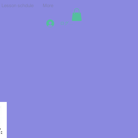
Lesson schdule
More
ログイン