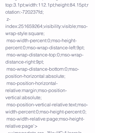
top:3.1pt;width:112.1pt;height:84.15pt;r
otation:-720237fd;
 z-
index:251659264;visibility:visible;mso-
wrap-style:square;
 mso-width-percent:0;mso-height-
percent:0;mso-wrap-distance-left:9pt;
 mso-wrap-distance-top:0;mso-wrap-
distance-right:9pt;
 mso-wrap-distance-bottom:0;mso-
position-horizontal:absolute;
 mso-position-horizontal-
relative:margin;mso-position-
vertical:absolute;
 mso-position-vertical-relative:text;mso-
width-percent:0;mso-height-percent:0;
 mso-width-relative:page;mso-height-
relative:page'>
 <v:imagedata src="file:///C:/Users/o-