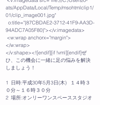
ats/AppData/Local/Temp/msohtmlclip1/
01/clip_image001.jpg"
  o:title="{87CBDAE2-3712-41F9-AA3D-
94ADC7A05F80}"></v:imagedata>
 <w:wrap anchorx="margin">
</w:wrap>
</v:shape><![endif][if !vml][endif]ぜ
ひ、この機会に一緒に足の悩みを解決
しましょう！
1  日時:平成30年5月3日(木)   １４時３
０分～１６時３０分
2  場所:オンリーワンスペーススタジオ
3  内容：足の筋膜剥がし
 足のリンパマッサージ
 （アロマオイルブレンドクリームを差
し上げます）