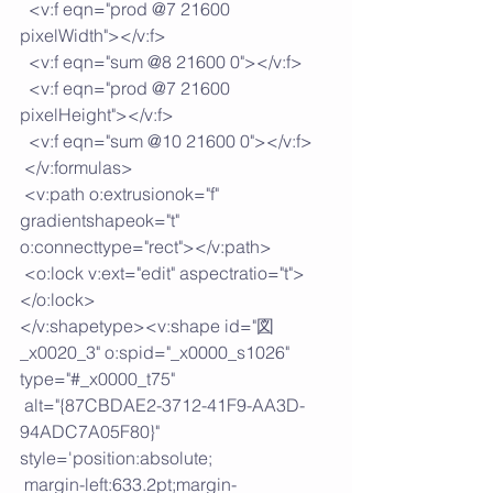
  <v:f eqn="prod @7 21600 
pixelWidth"></v:f>
  <v:f eqn="sum @8 21600 0"></v:f>
  <v:f eqn="prod @7 21600 
pixelHeight"></v:f>
  <v:f eqn="sum @10 21600 0"></v:f>
 </v:formulas>
 <v:path o:extrusionok="f" 
gradientshapeok="t" 
o:connecttype="rect"></v:path>
 <o:lock v:ext="edit" aspectratio="t">
</o:lock>
</v:shapetype><v:shape id="図
_x0020_3" o:spid="_x0000_s1026" 
type="#_x0000_t75"
 alt="{87CBDAE2-3712-41F9-AA3D-
94ADC7A05F80}" 
style='position:absolute;
 margin-left:633.2pt;margin-