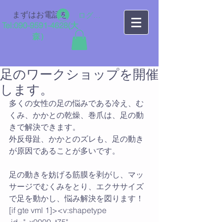
まずはお電話を
ログイン
Tel:
090-9591-4628
​(大
森）
足のワークショップを開催
します。
多くの女性の足の悩みである冷え、む
くみ、かかとの乾燥、巻爪は、足の動
きで解決できます。
外反母趾、かかとのズレも、足の動き
が原因であることが多いです。
足の動きを妨げる筋膜を剥がし、マッ
サージでむくみをとり、エクササイズ
で足を動かし、悩み解決を図ります！
[if gte vml 1]><v:shapetype
 id="_x0000_t75" 