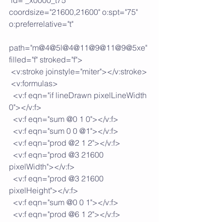
coordsize="21600,21600" o:spt="75" 
o:preferrelative="t"
path="m@4@5l@4@11@9@11@9@5xe" 
filled="f" stroked="f">
 <v:stroke joinstyle="miter"></v:stroke>
 <v:formulas>
  <v:f eqn="if lineDrawn pixelLineWidth 
0"></v:f>
  <v:f eqn="sum @0 1 0"></v:f>
  <v:f eqn="sum 0 0 @1"></v:f>
  <v:f eqn="prod @2 1 2"></v:f>
  <v:f eqn="prod @3 21600 
pixelWidth"></v:f>
  <v:f eqn="prod @3 21600 
pixelHeight"></v:f>
  <v:f eqn="sum @0 0 1"></v:f>
  <v:f eqn="prod @6 1 2"></v:f>